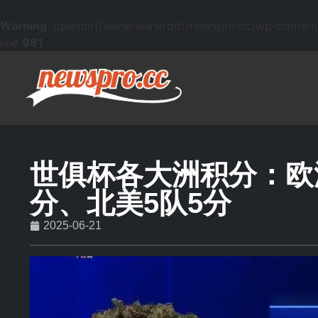
Warning
: opendir(/www/wwwroot/newspro.cc/wp-content/mu
line
981
世俱杯各大洲积分：欧洲
分、北美5队5分
2025-06-21