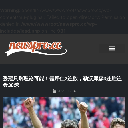
Warning
: opendir(/www/wwwroot/newspro.cc/wp-
content/mu-plugins): Failed to open directory: Permission
denied in
/www/wwwroot/newspro.cc/wp-
includes/load.php
on line
981
丢冠只剩理论可能！需拜仁2连败，勒沃库森3连胜连
轰30球
2025-05-04