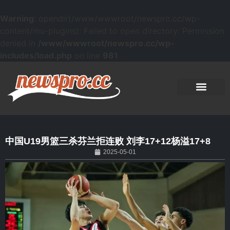
Warning
: opendir(/www/wwwroot/newspro.cc/wp-
content/mu-plugins): Failed to open directory: Permission
denied in
/www/wwwroot/newspro.cc/wp-
includes/load.php
on line
981
中国U19男篮三杀芬兰拒连败 刘李17+12杨溢17+8
2025-05-01