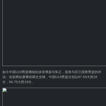
如今中国U19男篮继续轮休张博源与朱正，迎来与芬兰国青男篮的对
决。在前两站赛事的两次交锋，中国U19男篮分别以87-59大胜28
分，94-75大胜19分。