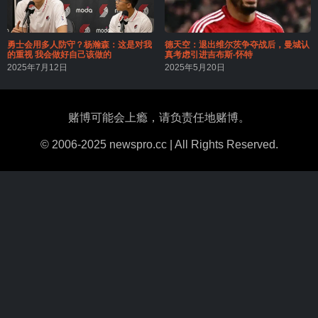
勇士会用多人防守？杨瀚森：这是对我
德天空：退出维尔茨争夺战后，曼城认
的重视 我会做好自己该做的
真考虑引进吉布斯-怀特
2025年7月12日
2025年5月20日
赌博可能会上瘾，请负责任地赌博。
© 2006-2025 newspro.cc | All Rights Reserved.