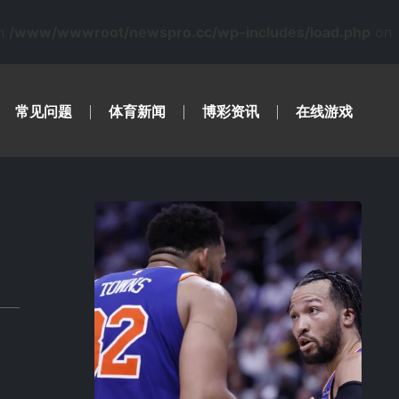
in
/www/wwwroot/newspro.cc/wp-includes/load.php
on
常见问题
体育新闻
博彩资讯
在线游戏