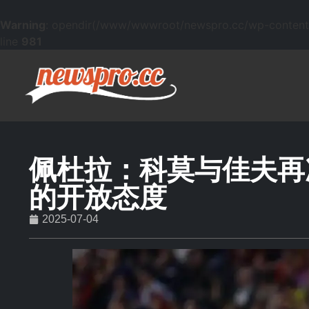
Warning
: opendir(/www/wwwroot/newspro.cc/wp-content/mu
line
981
佩杜拉：科莫与佳夫再
的开放态度
2025-07-04