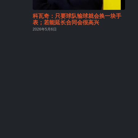
科瓦奇：只要球队输球就会换一块手
表；若能延长合同会很高兴
2026年5月6日