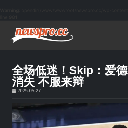
Warning
: opendir(/www/wwwroot/newspro.cc/wp-content/mu
line
981
全场低迷！Skip：爱
消失 不服来辩
2025-05-27