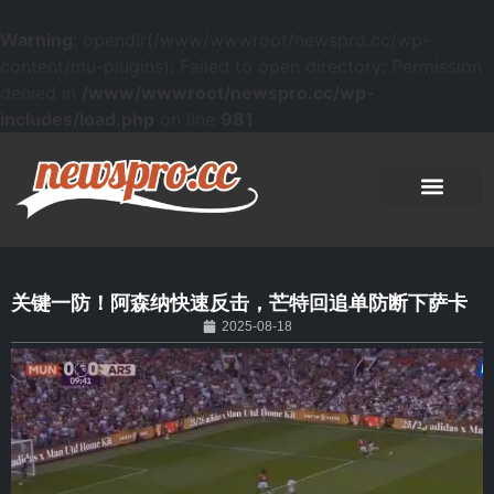
Warning
: opendir(/www/wwwroot/newspro.cc/wp-
content/mu-plugins): Failed to open directory: Permission
denied in
/www/wwwroot/newspro.cc/wp-
includes/load.php
on line
981
关键一防！阿森纳快速反击，芒特回追单防断下萨卡
2025-08-18