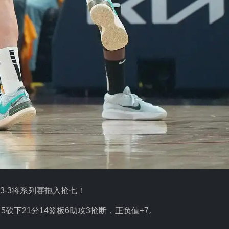
分3-3将系列赛拖入抢七！
5砍下21分14篮板6助攻3抢断，正负值+7。