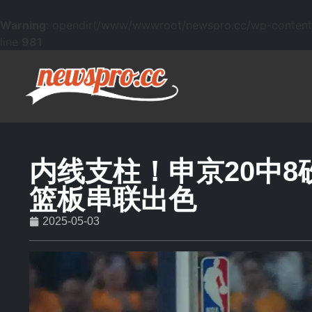
Warning
: opendir(/www/wwwroot/newspro.cc/wp-content/mu
line
981
内线支柱！申京20中8砍
篮板串联出色
2025-05-03