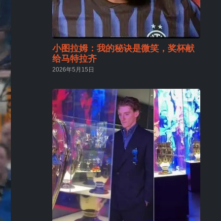
小图拉姆：我的秘诀是微笑，奖杯献
给马特拉齐
2026年5月15日