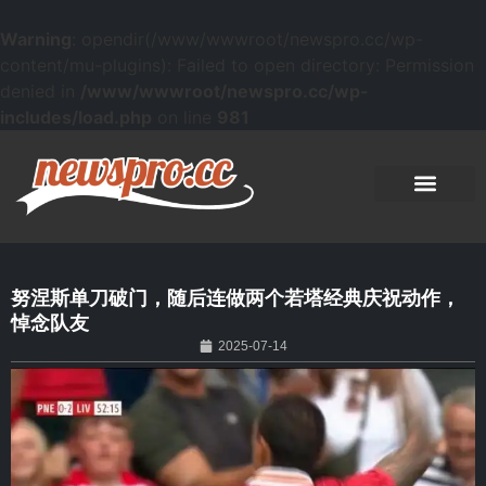
Warning
: opendir(/www/wwwroot/newspro.cc/wp-
content/mu-plugins): Failed to open directory: Permission
denied in
/www/wwwroot/newspro.cc/wp-
includes/load.php
on line
981
努涅斯单刀破门，随后连做两个若塔经典庆祝动作，
悼念队友
2025-07-14