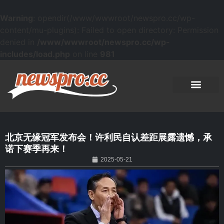
Warning
: opendir(/www/wwwroot/newspro.cc/wp-
content/mu-plugins): Failed to open directory: Permission
denied in
/www/wwwroot/newspro.cc/wp-
includes/load.php
on line
981
北京无缘冠军发布会！许利民自认差距展露遗憾，承
诺下赛季再来！
2025-05-21