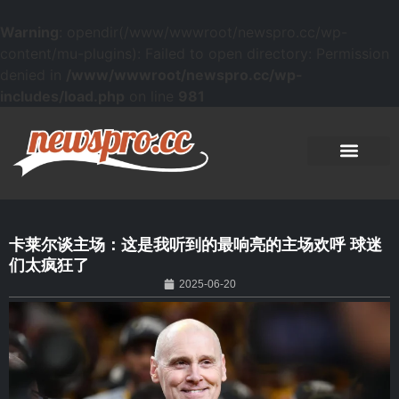
Warning
: opendir(/www/wwwroot/newspro.cc/wp-
content/mu-plugins): Failed to open directory: Permission
denied in
/www/wwwroot/newspro.cc/wp-
includes/load.php
on line
981
卡莱尔谈主场：这是我听到的最响亮的主场欢呼 球迷
们太疯狂了
2025-06-20