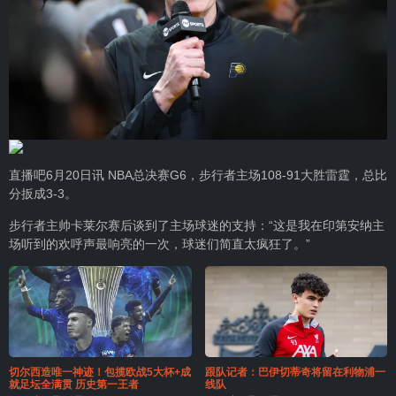
直播吧6月20日讯 NBA总决赛G6，步行者主场108-91大胜雷霆，总比
分扳成3-3。
步行者主帅卡莱尔赛后谈到了主场球迷的支持：“这是我在印第安纳主
场听到的欢呼声最响亮的一次，球迷们简直太疯狂了。”
切尔西造唯一神迹！包揽欧战5大杯+成
跟队记者：巴伊切蒂奇将留在利物浦一
就足坛全满贯 历史第一王者
线队