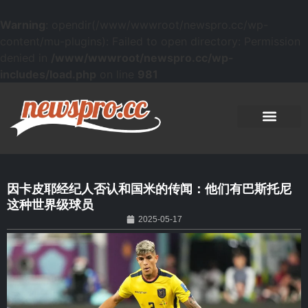
Warning
: opendir(/www/wwwroot/newspro.cc/wp-
content/mu-plugins): Failed to open directory: Permission
denied in
/www/wwwroot/newspro.cc/wp-
includes/load.php
on line
981
因卡皮耶经纪人否认和国米的传闻：他们有巴斯托尼
这种世界级球员
2025-05-17