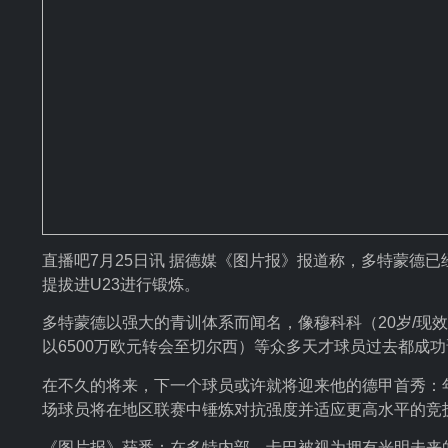
直播吧7月25日讯 据德媒《图片报》报道称，多特蒙德已
提拔进U23进行锻炼。
多特蒙德以强大的青训体系而闻名，像穆科科（20岁/现效
以6500万欧元转会至切尔西）等众多天才球员过去都成
在不久的将来，下一个球员或许就将迎来他的德甲首秀：年
场球员将在地区联赛中锤炼对抗强度并适应更高水平的竞
《图片报》获悉：在多特内部，卡巴被视为拥有光明未来