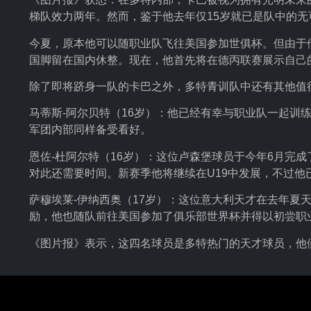
梯队效力两年。然而，鉴于他去年仅15岁就已是队中的
今夏，原本他可以随职业队飞往美国参加世俱杯。但由于他
国脚留在国内休整。现在，他首先将在德丙联赛展示自己
除了即将跻身一队的卡巴之外，多特青训队中还有其他值
马蒂斯-阿尔贝特（16岁）：他已经有幸与职业队一起训
军团内部同样备受看好。
恩佐-杜阿尔特（16岁）：这位卢森堡球员于今年6月完
对此还需要时间。新赛季他将继续在U19中发展，不过他
萨穆埃莱-伊纳西奥（17岁）：这位意大利天才在去年夏
励，他也随队前往美国参加了俱乐部世界杯并得以初尝职
《图片报》表示，这四名球员是多特热门的天才球员，他