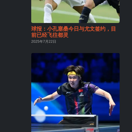
球报：小孔塞桑今日与尤文签约，目
前已经飞往都灵
2025年7月22日