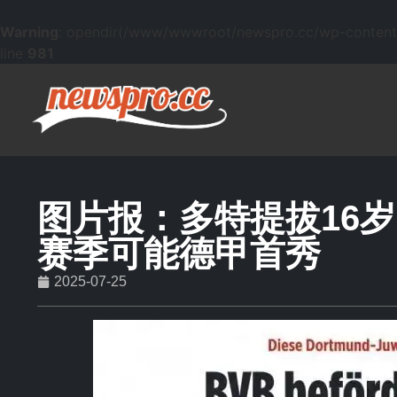
Warning
: opendir(/www/wwwroot/newspro.cc/wp-content/mu
line
981
图片报：多特提拔16岁
赛季可能德甲首秀
2025-07-25