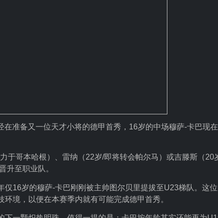
经在准备又一位天才小将的德甲首秀，16岁的中场穆萨-卡巴现
力于哥本哈根）、雷纳（22岁/即将转会帕尔马）或吉滕斯（20岁
功晋升至职业队。
仅16岁的穆萨-卡巴刚刚被主帅图尔贝里提拔至U23梯队。这位
技环境，以便在本赛季内就有可能完成德甲首秀。
的下一颗炽热明珠。值得一提的是：卡巴按年龄其实还能再为U1