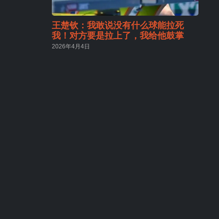
王楚钦：我敢说没有什么球能拉死
我！对方要是拉上了，我给他鼓掌
2026年4月4日