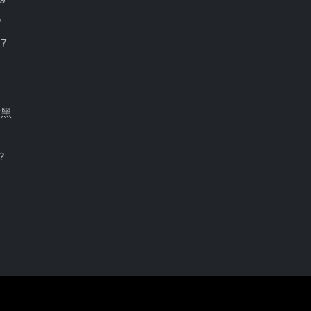
。
7
黄黑
？
奖