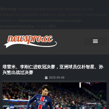
Warning
: opendir(/www/wwwroot/newspro.cc/wp-
content/mu-plugins): Failed to open directory: Permission
denied in
/www/wwwroot/newspro.cc/wp-
includes/load.php
on line
981
塔雷米、李刚仁进欧冠决赛，亚洲球员仅朴智星、孙
兴慜出战过决赛
2025-05-08