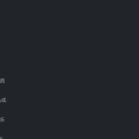
迟西
马或
乐
长