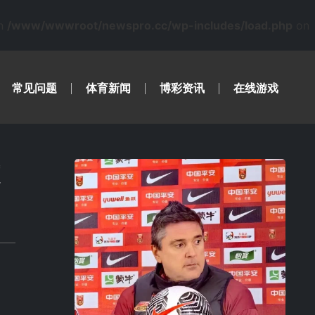
in
/www/wwwroot/newspro.cc/wp-includes/load.php
on
常见问题
体育新闻
博彩资讯
在线游戏
建