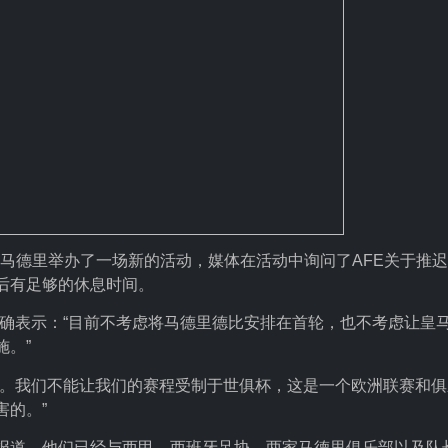
在马德里举办了一场新的活动，媒体在活动中询问了AFE关于推
后有足够的休息时间。
确表示：“目前不考虑将马德里德比安排在首轮，也不考虑让皇
。”
已。我们不能让我们的赛程受制于世俱杯，这是一个欧洲联赛和俱
害的。”
台报道，他们已经与西甲、西班牙足协、两家马德里俱乐部以及队