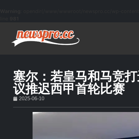
Warning
: opendir(/www/wwwroot/newspro.cc/wp-content/mu
line
981
塞尔：若皇马和马竞打进
议推迟西甲首轮比赛
2025-06-10