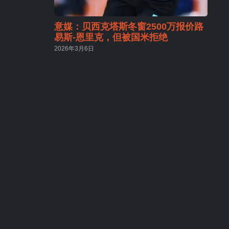
意媒：贝西克塔斯冬窗2500万报价路
易斯-恩里克，但被国米拒绝
2026年3月6日