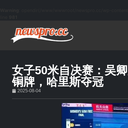
Warning
: opendir(/www/wwwroot/newspro.cc/wp-content/mu
line
981
女子50米自决赛：吴
铜牌，哈里斯夺冠
2025-08-04