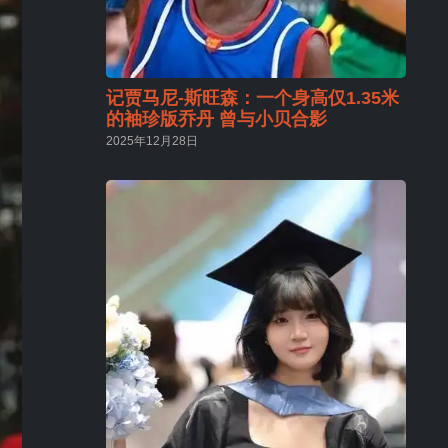
记贾马尼-斯旺森：一个身高仅1.35米
的袖珍版乔丹 曾与小贝合影
2025年12月28日