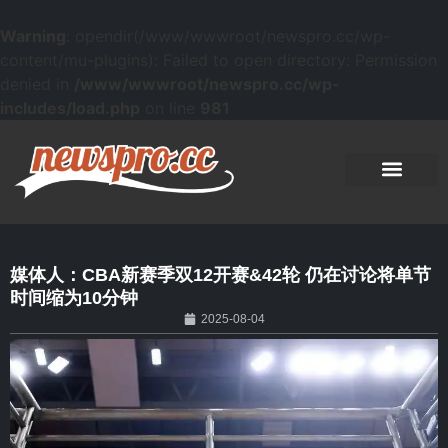
Warning
: opendir(/www/wwwroot/newspro.cc/wp-
content/mu-plugins): Failed to open directory: Permission
denied in
/www/wwwroot/newspro.cc/wp-
includes/load.php
on line
981
媒体人：CBA新赛季双12开赛&42轮 仍在讨论将单节
时间缩为10分钟
2025-08-04