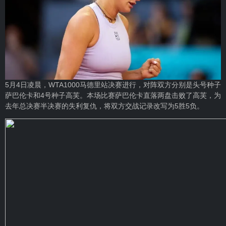
5月4日凌晨，WTA1000马德里站决赛进行，对阵双方分别是头号种子
萨巴伦卡和4号种子高芙。本场比赛萨巴伦卡直落两盘击败了高芙，为
去年总决赛半决赛的失利复仇，将双方交战记录改写为5胜5负。