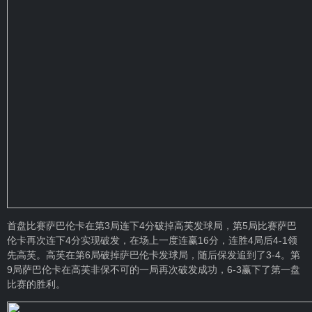
首盘比赛萨巴伦卡在第3局连下4分破掉高芙发球局，第5局比赛萨巴
伦卡再次连下4分实现破发，在场上一度连赢16分，连胜4局后4-1领
先高芙。高芙在第6局破掉萨巴伦卡发球局，随后保发追到了3-4。第
9局萨巴伦卡在高芙非保不可的一局再次破发成功，6-3赢下了第一盘
比赛的胜利。