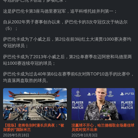
夺冠的萨巴伦卡创造了多项纪录：
这是萨巴伦卡第3座马德里赛冠军，追平科维托娃并列第一；
自从2002年男子赛事创办以来，萨巴伦卡的3次夺冠仅次于纳达尔
（5）；
萨巴伦卡成为了小威之后，第2位在前3站红土大满贯/1000赛决赛均
夺冠的球员；
萨巴伦卡成为了2013年小威之后，第2位单赛季在迈阿密和马德里两
站1000赛连续夺冠的球员；
萨巴伦卡成为过去40年第6位在赛季前6次对阵TOP10选手的比赛中，
均直落两盘取胜的球员。
【现场】老将告别时漫长庆典夜：“被
没赢球不开心，哈兰德领取全场最佳球
深爱的”国际米兰
员奖时笑不出来
2026年5月18日
2025年10月3日