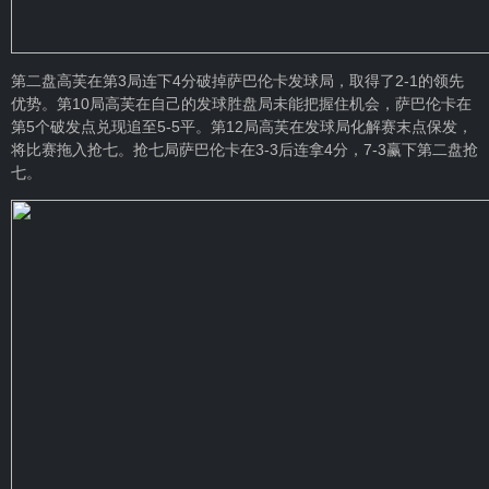
第二盘高芙在第3局连下4分破掉萨巴伦卡发球局，取得了2-1的领先
优势。第10局高芙在自己的发球胜盘局未能把握住机会，萨巴伦卡在
第5个破发点兑现追至5-5平。第12局高芙在发球局化解赛末点保发，
将比赛拖入抢七。抢七局萨巴伦卡在3-3后连拿4分，7-3赢下第二盘抢
七。