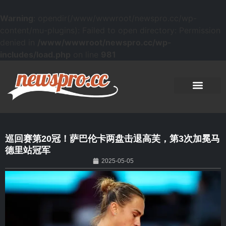
Warning
: opendir(/www/wwwroot/newspro.cc/wp-
content/mu-plugins): Failed to open directory: Permission
denied in
/www/wwwroot/newspro.cc/wp-
includes/load.php
on line
981
巡回赛第20冠！萨巴伦卡两盘击退高芙，第3次加冕马
德里站冠军
2025-05-05