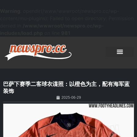
Warning
: opendir(/www/wwwroot/newspro.cc/wp-
content/mu-plugins): Failed to open directory: Permission
denied in
/www/wwwroot/newspro.cc/wp-
includes/load.php
on line
981
巴萨下赛季二客球衣谍照：以橙色为主，配有海军蓝
装饰
2025-06-29