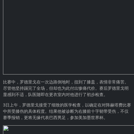
比赛中，罗德里戈在一次边路倒地时，扭到了膝盖，表情非常痛苦。
尽管他坚持踢完了全场，但却也为此付出惨痛代价。赛后罗德里戈明
显感到不适，队医随即在更衣室内对他进行了初步检查。
3日上午，罗德里戈接受了细致的医学检查，以确定在对阵赫塔费比赛
中所受膝伤的具体程度。结果他被诊断为右膝前十字韧带受伤，不仅
赛季报销，更将无缘代表巴西男足，参加美加墨世界杯。