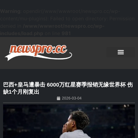
Warning
: opendir(/www/wwwroot/newspro.cc/wp-
content/mu-plugins): Failed to open directory: Permission
denied in
/www/wwwroot/newspro.cc/wp-
includes/load.php
on line
981
巴西+皇马遭暴击 6000万红星赛季报销无缘世界杯 伤
缺1个月刚复出
2026-03-04