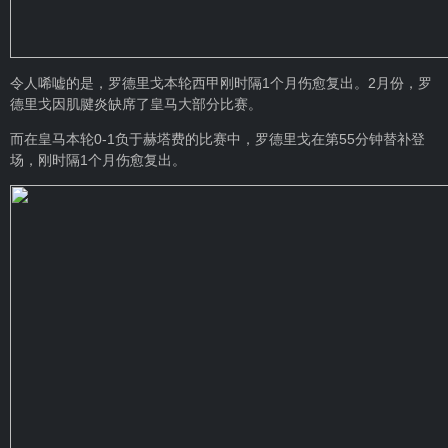
令人唏嘘的是，罗德里戈本轮西甲刚时隔1个月伤愈复出。2月份，罗
德里戈因肌腱炎缺席了皇马大部分比赛。
而在皇马本轮0-1负于赫塔费的比赛中，罗德里戈在第55分钟替补登
场，刚时隔1个月伤愈复出。