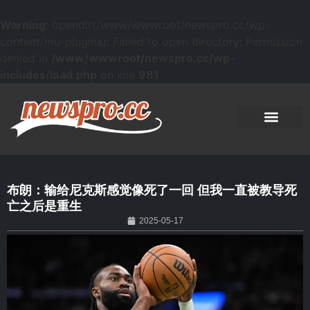
Warning
: opendir(/www/wwwroot/newspro.cc/wp-
content/mu-plugins): Failed to open directory: Permission
denied in
/www/wwwroot/newspro.cc/wp-
includes/load.php
on line
981
布朗：输给尼克斯感觉像死了一回 但我一直被教导死
亡之后是重生
2025-05-17