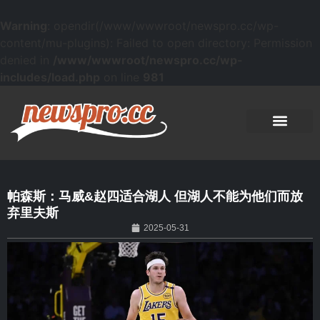
Warning
: opendir(/www/wwwroot/newspro.cc/wp-
content/mu-plugins): Failed to open directory: Permission
denied in
/www/wwwroot/newspro.cc/wp-
includes/load.php
on line
981
帕森斯：马威&赵四适合湖人 但湖人不能为他们而放
弃里夫斯
2025-05-31