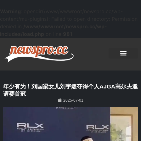
Warning
: opendir(/www/wwwroot/newspro.cc/wp-
content/mu-plugins): Failed to open directory: Permission
denied in
/www/wwwroot/newspro.cc/wp-
includes/load.php
on line
981
年少有为！刘国梁女儿刘宇婕夺得个人AJGA高尔夫邀
请赛首冠
2025-07-01