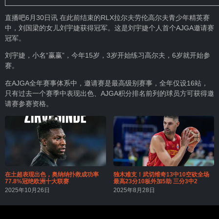
直播吧6月30日讯 在此前结束的RLX拉尔夫劳伦高尔夫青少年精英赛
中，刘国梁的女儿刘宇婕获得冠军。这是刘宇婕个人首个AJGA邀请赛
冠军。
刘宇婕，小名“赢赢”，今年15岁，3岁开始练习高尔夫，6岁就开始参
赛。
在AJGA全年赛事体系中，邀请赛是最高级别赛事，全年仅设16站，
只有过去一个赛季中表现出色、AJGA积分排名前列的球员方可获得邀
请赛参赛资格。
在土超表现出色，奥纳纳扑救成功率
独木难支！武切维奇13中10空砍全场
77.8%冠绝欧洲十大联赛
最高23分10板外加5助 三分3中2
2025年10月26日
2025年8月28日