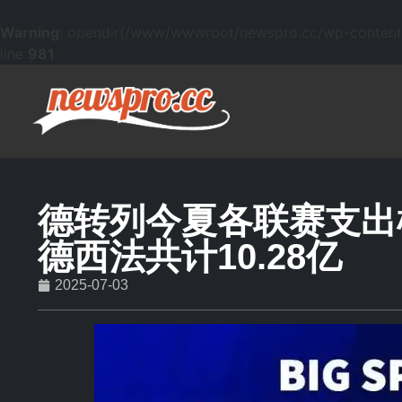
Warning
: opendir(/www/wwwroot/newspro.cc/wp-content/mu
line
981
德转列今夏各联赛支出榜
德西法共计10.28亿
2025-07-03