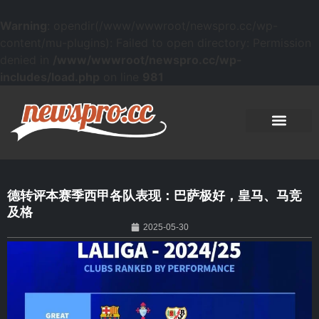
Warning
: opendir(/www/wwwroot/newspro.cc/wp-
content/mu-plugins): Failed to open directory: Permission
denied in
/www/wwwroot/newspro.cc/wp-
includes/load.php
on line
981
德转评本赛季西甲各队表现：巴萨极好，皇马、马竞
及格
2025-05-30