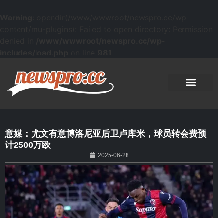
Warning
: opendir(/www/wwwroot/newspro.cc/wp-
content/mu-plugins): Failed to open directory: Permission
denied in
/www/wwwroot/newspro.cc/wp-
includes/load.php
on line
981
意媒：尤文有意博洛尼亚后卫卢库米，球员转会费预
计2500万欧
2025-06-28