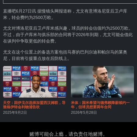
直播吧6月27日讯 据慢镜头网报道称，尤文有意博洛尼亚后卫卢库
米，转会费约为2500万欧。
尤文对博洛尼亚后卫卢库米感兴趣，球员的转会估值约为2500万欧。
不过，由于卢库米与俱乐部的合同将于2026年到期，尤文可能会借此
在谈判中争取更低的转会费。
尤文在这个位置上的备选方案包括马赛的巴列尔迪和帕尔马的莱奥
尼，目前将引援重点放在后防线上。
天空：因伊戈尔选择加盟西汉姆联，导
米体：国米希望与德弗赖降薪续约一
致格伊转会利物浦告吹
年，但球员想要两年合同
2025年9月2日
2026年5月28日
赌博可能会上瘾，请负责任地赌博。