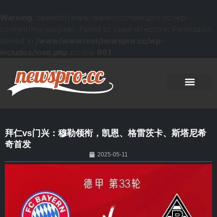
Warning
: opendir(/www/wwwroot/newspro.cc/wp-
content/mu-plugins): Failed to open directory: Permission
denied in
/www/wwwroot/newspro.cc/wp-
includes/load.php
on line
981
拜仁vs门兴：穆勒领衔，凯恩、格雷茨卡、斯塔尼希
奇首发
2025-05-11