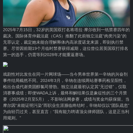
2025年7月15日，32岁的英国双打名将塔拉·摩尔收到一纸禁赛四年的
裁决。国际体育仲裁法庭（CAS）推翻了此前独立法庭“肉类污染”的
无罪认定，裁定她未能合理解释体内高浓度诺龙来源，即刻执行禁
赛。尽管因前期19个月临时禁赛获得减期，这位曾位居英国双打排名
第一的选手，仍需等到2028年才能重返赛场。
戏剧性对比发生在同一片网球场——当今男单世界第一辛纳的兴奋剂
事件结局截然不同。2024年3月，辛纳在连续两站赛事药检呈阳性，
检出合成代谢类固醇氯司替勃。独立法庭最初认定其“无过错”，仅取
消赛事成绩；即便WADA上诉，最终和解结果仅是象征性的三个月禁
赛（2025年2月至5月），不影响法网参赛，成绩与奖金均获保留。当
摩尔因“未能证明污染”而职业生涯濒临终结时，辛纳却仅以“团队疏忽”
为由轻罚过关，甚至直言：“我有能力聘请顶尖律师团队，这是正当利
用规则。”