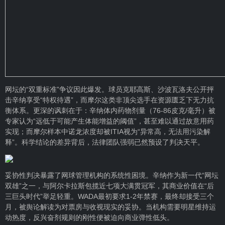
网坛的“双重标准”争议因此爆发。球员克耶高斯、沙波瓦洛夫公开抨
击辛纳享受“特权待遇”，而摩尔这类非顶尖选手在资源匮乏下无力抗
衡体系。更深的讽刺在于：辛纳体内药物剂量（76-86皮克/毫升）被
专家认为“远低于可能产生体能增益的阈值”，甚至难以通过故意用药
实现；而摩尔样本中诺龙浓度却被ITIA视为“异常高，无法用污染解
释”。科学结论的差异背后，法律团队强弱已然预设了判决天平。
妥协性判决暴露了网球管理机构的系统性困境。辛纳作为新一代“网坛
双雄”之一，与阿尔卡拉斯包揽近七项大满贯冠军，其商业价值在“后
三巨头时代”举足轻重。WADA最初要求1-2年禁赛，最终却接受三个
月，被舆论解读为对票房与收视现实的妥协。当机构需要明星维持运
动热度，反兴奋剂规则的刚性便被迫向商业弹性低头。