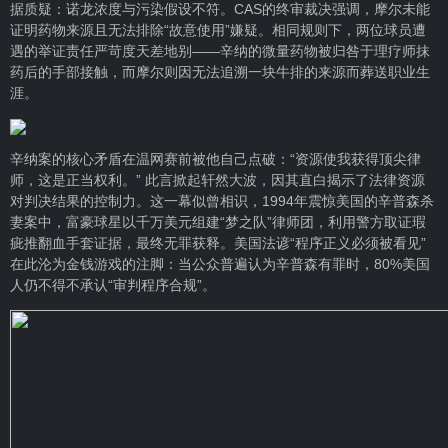
据质疑：诺龙浓度与污染假设不符。CAS的终审裁决强调，摩尔未能
证明药物来源且无法排除“故意使用”嫌疑。相同规则下，两位球员遭
遇的举证责任严苛度天差地别——辛纳的微量药物被归咎于理疗师抹
药后的手部接触，而摩尔则因无法追溯一块牛排的来源而葬送职业生
涯。
辛纳案的核心矛盾在温网赛前被他自己点破：“资源使我获得顶尖律
师，这是正当权利。” 此言掀起轩然大波，因其直白揭示了法律资源
对判决结果的控制力。这一幕似曾相识，1994年震惊美国的辛普森杀
妻案中，富豪球星以千万美元组建“梦之队”律师团，利用警方取证瑕
疵推翻血手套证据，最终无罪获释。美国法谚“程序正义必须被看见”
在此沦为金钱游戏的注脚：当公众普遍认为辛普森有罪时，80%美国
人仍不得不承认“审判程序合规”。