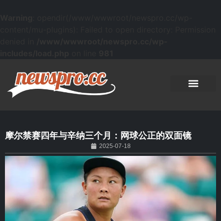
Warning
: opendir(/www/wwwroot/newspro.cc/wp-
content/mu-plugins): Failed to open directory: Permission
denied in
/www/wwwroot/newspro.cc/wp-
includes/load.php
on line
981
摩尔禁赛四年与辛纳三个月：网球公正的双面镜
2025-07-18