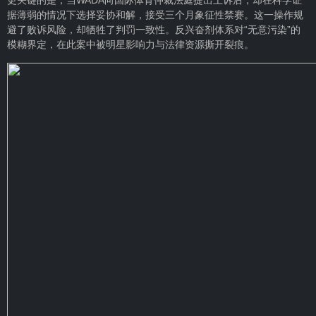
更关键的是，当WADA向国际体育仲裁法庭提出上诉后，却在科学证
据薄弱的情况下选择妥协和解，接受三个月象征性禁赛。这一操作规
避了败诉风险，却牺牲了判罚一致性。反兴奋剂体系对“无意污染”的
模糊界定，在此案中被明星影响力与法律资源撕开裂痕。