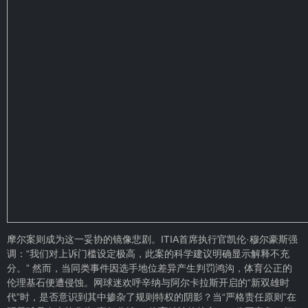
摩尔案则成为这一妥协的镜像悲剧。ITIA首席执行官凯伦·穆尔豪斯强
调：“我们对上诉门槛设定极高，此案的科学建议明确显示解释不充
分。” 然而，当同类事件因选手地位差异产生判罚鸿沟，体育公正的
伦理基石便遭侵蚀。网球迷欢呼辛纳与阿尔卡拉斯开启的“新双雄时
代”时，是否意识到其中掺杂了规则特权的阴影？当“严格责任原则”在