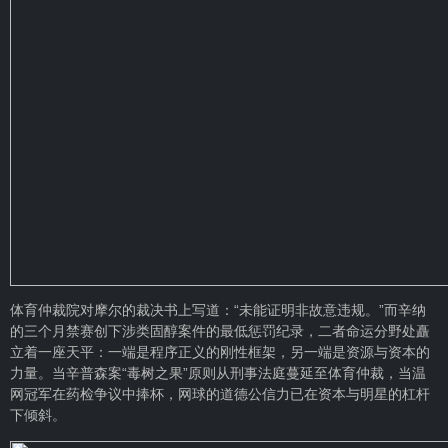
体育仲裁院对摩尔的裁决书上写道：“未能证明非故意违规。”而辛纳
的三个月禁赛创下涉类固醇案件的最低惩罚纪录，二者命运分野处矗
立着一座天平：一端是程序正义的刚性框架，另一端是资源与资本的
力量。当辛普森案“毒树之果”原则从刑事法庭蔓延至体育仲裁，当温
网冠军在药检争议中捧杯，网球的道德公信力已在资本与明星的杠杆
下倾斜。