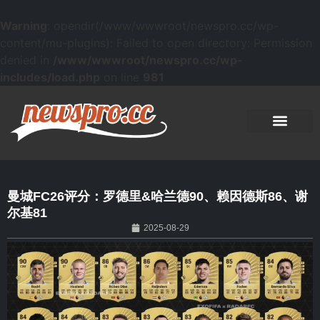
Warning
: opendir(/www/wwwroot/newspro.cc/wp-
content/mu-plugins): Failed to open directory: Permission
denied in
/www/wwwroot/newspro.cc/wp-
includes/load.php
on line
981
曼城FC26评分：罗德里&哈兰德90、赖因德斯86、谢
尔基81
2025-08-29