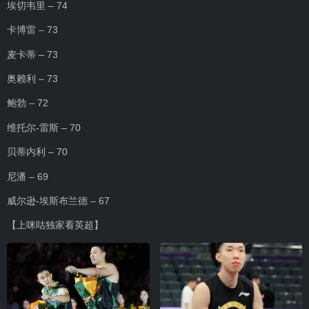
埃切韦里 – 74
卡博雷 – 73
麦卡蒂 – 73
奥赖利 – 73
鲍勃 – 72
维托尔-雷斯 – 70
贝蒂内利 – 70
尼潘 – 69
威尔逊-埃斯布兰德 – 67
【上咪咕独家看英超】