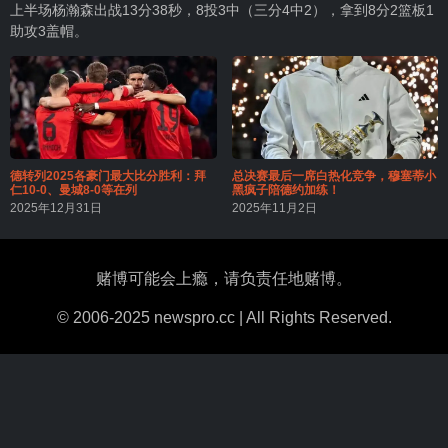
上半场杨瀚森出战13分38秒，8投3中（三分4中2），拿到8分2篮板1
助攻3盖帽。
德转列2025各豪门最大比分胜利：拜
总决赛最后一席白热化竞争，穆塞蒂小
仁10-0、曼城8-0等在列
黑疯子陪德约加练！
2025年12月31日
2025年11月2日
赌博可能会上瘾，请负责任地赌博。
© 2006-2025 newspro.cc | All Rights Reserved.