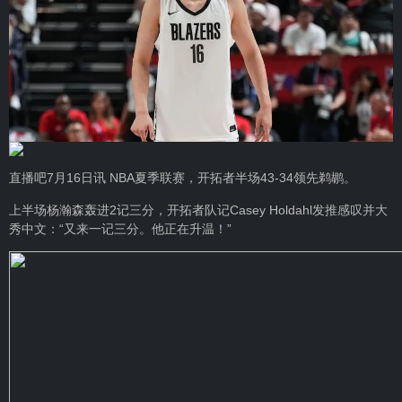
直播吧7月16日讯 NBA夏季联赛，开拓者半场43-34领先鹈鹕。
上半场杨瀚森轰进2记三分，开拓者队记Casey Holdahl发推感叹并大
秀中文：“又来一记三分。他正在升温！”