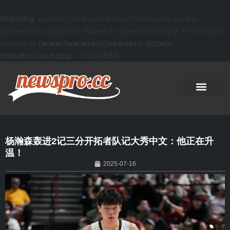
Warning
: opendir(/www/wwwroot/newspro.cc/wp-
content/mu-plugins): Failed to open directory: Permission
denied in
/www/wwwroot/newspro.cc/wp-
includes/load.php
on line
981
杨瀚森轰进2记三分开拓者队记大秀中文：他正在升
温！
2025-07-16