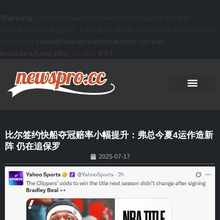
Warning
: opendir(/www/wwwroot/newspro.cc/wp-
content/mu-plugins): Failed to open directory: Permission
denied in
/www/wwwroot/newspro.cc/wp-
includes/load.php
on line
981
比尔签约快船夺冠赔率小幅提升：弗总今夏4运作造新
阵 仍在追保罗
2025-07-17