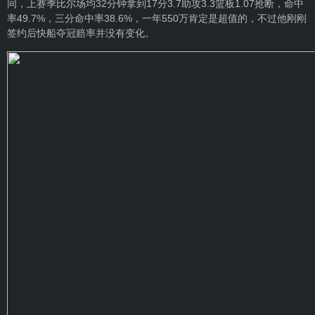
同，上赛季比尔场均32分钟拿到17分3.7助攻3.3篮板1.07抢断，命中
率49.7%，三分命中率38.6%，一年550万肯定是超值的，不过他刚刚
签约后快船夺冠赔率并没有变化。