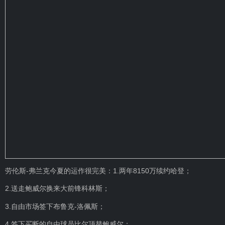
劳伦斯-弗兰克今夏的运作很完美：1.两年8150万续约哈登；
2.送走鲍威尔换来大前锋科林斯；
3.自由市场签下布鲁克-洛佩斯；
4.签下买断的自由球员比尔顶替鲍威尔；