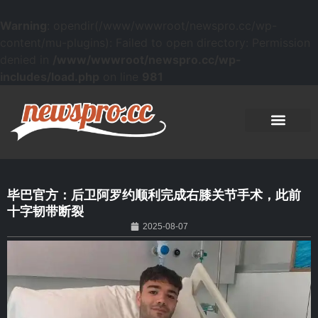
Warning
: opendir(/www/wwwroot/newspro.cc/wp-
content/mu-plugins): Failed to open directory: Permission
denied in
/www/wwwroot/newspro.cc/wp-
includes/load.php
on line
981
毕巴官方：后卫阿罗约顺利完成右膝关节手术，此前
十字韧带断裂
2025-08-07