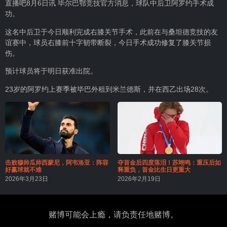
直播吧8月6日讯 毕尔巴鄂竞技官方消息，球队中后卫阿罗约手术成
功。
这名中后卫于今日顺利完成右膝关节手术，此前在与桑坦德竞技的友
谊赛中，球员右膝前十字韧带断裂，今日手术成功修复了膝关节损
伤。
预计球员将于明日获准出院。
23岁的阿罗约上赛季被毕巴外租到米兰德斯，并在西乙出场28次。
击败穆帅瓜帅西蒙尼，阿韦洛亚：阵容
夺首金后四度落泪！苏翊鸣：重压后如
好赢球就不难
释重负，首金比生日更重大
2026年3月23日
2026年2月19日
赌博可能会上瘾，请负责任地赌博。