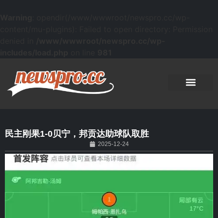
Warning
: opendir(/www/wwwroot/newspro.cc/wp-
content/mu-plugins): Failed to open directory: Permission
denied in
/www/wwwroot/newspro.cc/wp-
includes/load.php
on line
981
民主刚果1-0贝宁，邦贡达助球队取胜
2025-12-24