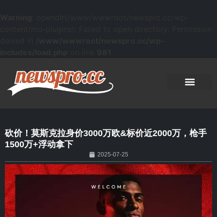
Warning
: opendir(/www/wwwroot/newspro.cc/wp-
content/mu-plugins): Failed to open directory: Permission
denied in
/www/wwwroot/newspro.cc/wp-
includes/load.php
on line
981
砍价！莫斯克拉身价3000万欧&标价近2000万，枪手
1500万+浮动拿下
2025-07-25