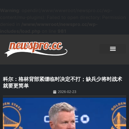
Warning
: opendir(/www/wwwroot/newspro.cc/wp-
content/mu-plugins): Failed to open directory: Permission
denied in
/www/wwwroot/newspro.cc/wp-
includes/load.php
on line
981
科尔：格林背部紧绷临时决定不打；缺兵少将时战术
就要更简单
2026-02-23