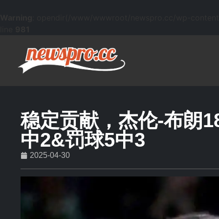
Warning
: opendir(/www/wwwroot/newspro.cc/wp-content/mu
line
981
稳定贡献，杰伦-布朗18
中2&罚球5中3
2025-04-30