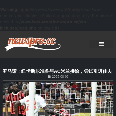
Warning
: opendir(/www/wwwroot/newspro.cc/wp-
content/mu-plugins): Failed to open directory: Permission
denied in
/www/wwwroot/newspro.cc/wp-
includes/load.php
on line
981
罗马诺：纽卡斯尔准备与AC米兰接洽，尝试引进佳夫
2025-08-06