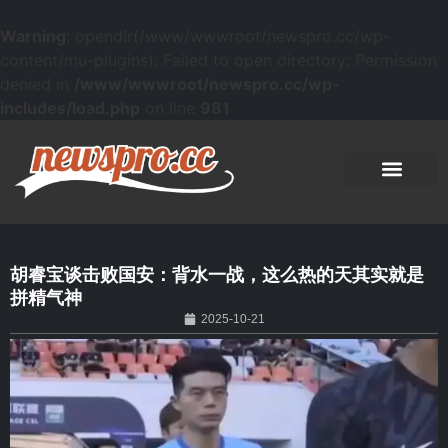
Warning
: opendir(/www/wwwroot/newspro.cc/wp-
content/mu-plugins): Failed to open directory: Permission
denied in
/www/wwwroot/newspro.cc/wp-
includes/load.php
on line
981
胡睿宝谈击败国安：背水一战，这么热的天其实就是
拼精气神
2025-10-21