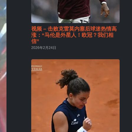
视频 – 击败克雷莫内塞后球迷热情高
涨：“马伦是外星人！欧冠？我们相
信”
2026年2月24日