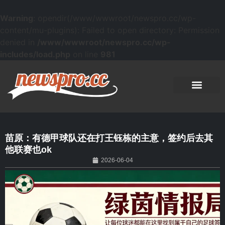
Warning
: opendir(/www/wwwroot/newspro.cc/wp-
content/mu-plugins): Failed to open directory: Permission
denied in
/www/wwwroot/newspro.cc/wp-
includes/load.php
on line
981
苗原：有德甲球队还在打王钰栋的主意，签约后去其
他联赛也ok
2026-06-04