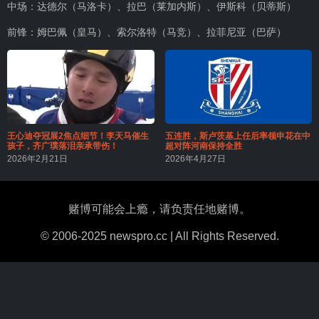
中场：达德尔（马洛卡）、拉巴（莱加内斯）、伊斯科（贝蒂斯）
前锋：姆巴佩（皇马）、索尔洛特（马竞）、拉菲尼亚（巴萨）
王心迪夺冠展2焦点细节！李天马催生
五连胜，斯卢茨基上任后率领申花在中
孩子，齐广璞落泪亲承带伤！
超对阵河南保持全胜
2026年2月21日
2026年4月27日
赌博可能会上瘾，请负责任地赌博。
© 2006-2025 newspro.cc | All Rights Reserved.