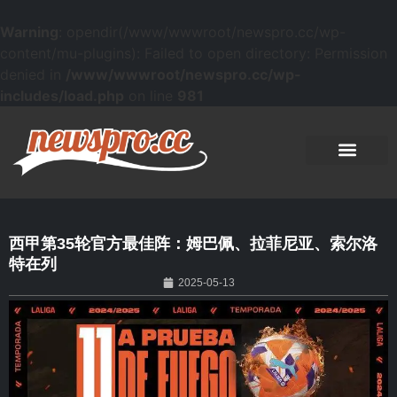
Warning
: opendir(/www/wwwroot/newspro.cc/wp-
content/mu-plugins): Failed to open directory: Permission
denied in
/www/wwwroot/newspro.cc/wp-
includes/load.php
on line
981
西甲第35轮官方最佳阵：姆巴佩、拉菲尼亚、索尔洛
特在列
2025-05-13