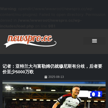
Warning
: opendir(/www/wwwroot/newspro.cc/wp-
content/mu-plugins): Failed to open directory: Permission
denied in
/www/wwwroot/newspro.cc/wp-
includes/load.php
on line
981
记者：亚特兰大与富勒姆仍就穆尼斯有分歧，后者要
价至少5000万欧
2025-08-13