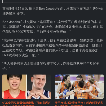
直播吧5月24日讯 据记者Ben Jacobs报道，埃弗顿正在考虑引进利物
浦边锋本-多克。
Ben Jacobs在社交媒体上这样写道：“埃弗顿正在考虑利物浦的本-多
克，莫耶斯在推动这次潜在的转会。利物浦准备出售本-多克，但对其
估值达到3000万英镑，目前还没有收到报价。”
“埃弗顿也与德拉普进行了洽谈，他们向德拉普强调，如果加盟，他将
担任首发前锋。目前埃弗顿并未被视为争夺德拉普的领跑者，但他们
正在努力争取。对德拉普感兴趣的俱乐部知道，这名球员会在参加
U21欧洲杯前决定下家。”
“两人都是弗里德金集团希望投资年轻人，以降低球队平均年龄的例
子。”
约基奇回应杨瀚森想亲他：可能是语言
意甲女排总决赛次回合：科内利亚诺客