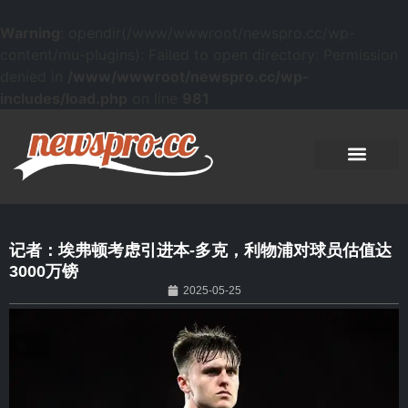
Warning
: opendir(/www/wwwroot/newspro.cc/wp-
content/mu-plugins): Failed to open directory: Permission
denied in
/www/wwwroot/newspro.cc/wp-
includes/load.php
on line
981
记者：埃弗顿考虑引进本-多克，利物浦对球员估值达
3000万镑
2025-05-25