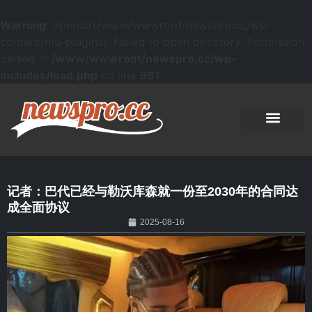
Warning
: opendir(/www/wwwroot/newspro.cc/wp-
content/mu-plugins): Failed to open directory: Permission
denied in
/www/wwwroot/newspro.cc/wp-
includes/load.php
on line
981
记者：巴代已经与勒沃库森就一份至2030年的合同达
成全面协议
2025-08-16