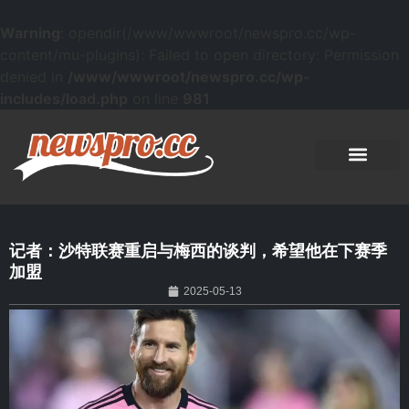
Warning
: opendir(/www/wwwroot/newspro.cc/wp-
content/mu-plugins): Failed to open directory: Permission
denied in
/www/wwwroot/newspro.cc/wp-
includes/load.php
on line
981
记者：沙特联赛重启与梅西的谈判，希望他在下赛季
加盟
2025-05-13