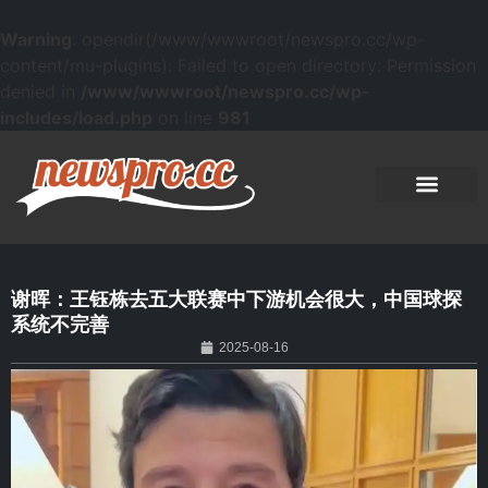
Warning
: opendir(/www/wwwroot/newspro.cc/wp-
content/mu-plugins): Failed to open directory: Permission
denied in
/www/wwwroot/newspro.cc/wp-
includes/load.php
on line
981
谢晖：王钰栋去五大联赛中下游机会很大，中国球探
系统不完善
2025-08-16