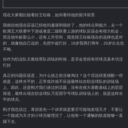
现在大家都比较看好王钰栋，如何看待他的留洋前景
我相信他现在应该已经收到邀请和报价了，他的特点和能力，去一个
欧洲五大联赛中下游或者是二级联赛上游的球队应该会有很大机会，
而且他年龄那么小，还有上升空间，我觉得王钰栋现在的选择也是对
的，就像他自己说的，先把中超打好，18岁我再打两年，20岁出去也
不晚。
你作为职业队主教练带队训练的时候，是否会觉得有些球员基本功没
打好
真正的问题应该是，为什么他之前没被淘汰？这个话说得更残酷一些
就是，这样水平的，正常或许就不应该最终站在职业球队的训练场
上。因此，还是刚才我们谈过的话题，没有在很大基数基础上的层层
筛选，最终出现在职业球队乃至国字号球队训练场上的，就是这样水
平的球员。
刚才我也说过，青训首先一个诉求就是要尽可能地发现天才，不要让
一个能成为天才的小球员被埋没了，让他有一个通畅的轨道能够一直
踢下去。