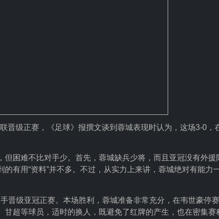
曼谷联晋级正赛，《足球》报撰文谈到蓉城表现时认为，这场3-0，
，但困难不比对手少。首先，蓉城缺兵少将，而且亚冠没有外援
的有用“资料”并不多。不过，从实力上来讲，蓉城绝对有能力
对手晋级亚冠正赛。本场胜利，蓉城准备非常充分，在韦世豪停
、甘超等球员，适时的换人，既避免了红牌的产生，也在密集赛