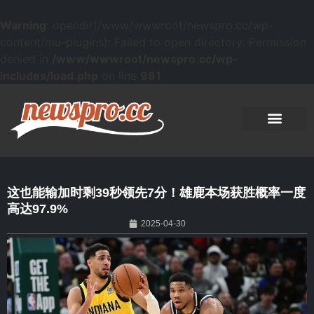
Warning
: opendir(/www/wwwroot/newspro.cc/wp-
content/mu-plugins): Failed to open directory: Permission
denied in
/www/wwwroot/newspro.cc/wp-
includes/load.php
on line
981
这也能输加时剩39秒领先7分！雄鹿本场获胜概率一度
高达97.9%
2025-04-30