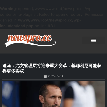
Warning
: opendir(/www/wwwroot/newspro.cc/wp-
content/mu-plugins): Failed to open directory: Permission
denied in
/www/wwwroot/newspro.cc/wp-
includes/load.php
on line
981
迪马：尤文管理层将迎来重大变革，基耶利尼可能获
得更多实权
2025-05-14