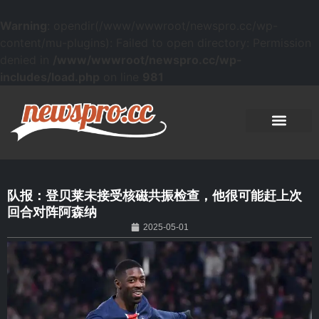
Warning
: opendir(/www/wwwroot/newspro.cc/wp-
content/mu-plugins): Failed to open directory: Permission
denied in
/www/wwwroot/newspro.cc/wp-
includes/load.php
on line
981
队报：登贝莱未接受核磁共振检查，他很可能赶上次
回合对阵阿森纳
2025-05-01