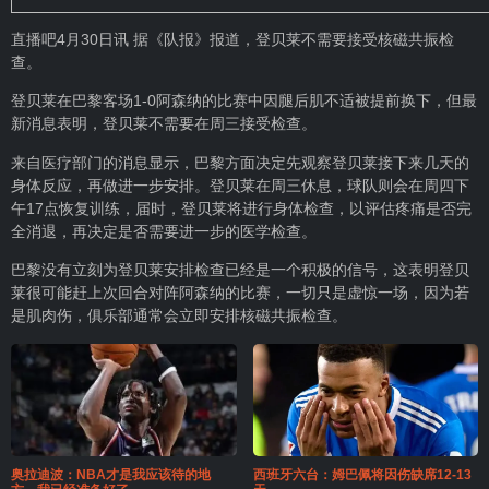
直播吧4月30日讯 据《队报》报道，登贝莱不需要接受核磁共振检
查。
登贝莱在巴黎客场1-0阿森纳的比赛中因腿后肌不适被提前换下，但最
新消息表明，登贝莱不需要在周三接受检查。
来自医疗部门的消息显示，巴黎方面决定先观察登贝莱接下来几天的
身体反应，再做进一步安排。登贝莱在周三休息，球队则会在周四下
午17点恢复训练，届时，登贝莱将进行身体检查，以评估疼痛是否完
全消退，再决定是否需要进一步的医学检查。
巴黎没有立刻为登贝莱安排检查已经是一个积极的信号，这表明登贝
莱很可能赶上次回合对阵阿森纳的比赛，一切只是虚惊一场，因为若
是肌肉伤，俱乐部通常会立即安排核磁共振检查。
奥拉迪波：NBA才是我应该待的地
西班牙六台：姆巴佩将因伤缺席12-13